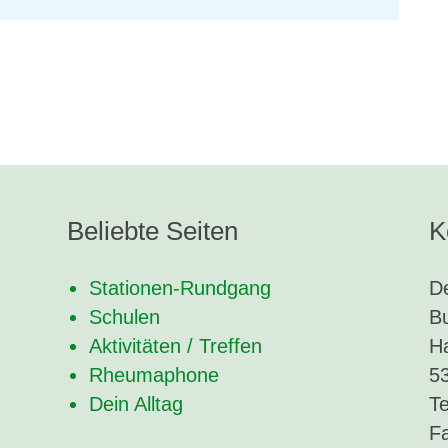
Beliebte Seiten
K
Stationen-Rundgang
D
Schulen
B
Aktivitäten / Treffen
Ha
Rheumaphone
5
Dein Alltag
Te
Fa